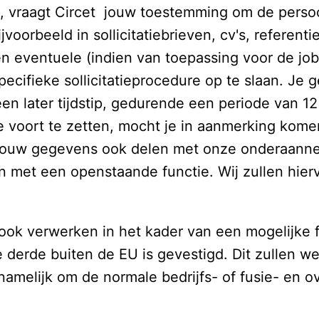
 is, vraagt Circet  jouw toestemming om de persoo
jvoorbeeld in sollicitatiebrieven, cv's, referenti
n eventuele (indien van toepassing voor de job w
ecifieke sollicitatieprocedure op te slaan. Je 
n later tijdstip, gedurende een periode van 12
 voort te zetten, mocht je in aanmerking komen
jouw gegevens ook delen met onze onderaannem
 met een openstaande functie. Wij zullen hier
k verwerken in het kader van een mogelijke f
die derde buiten de EU is gevestigd. Dit zullen
namelijk om de normale bedrijfs- of fusie- en o