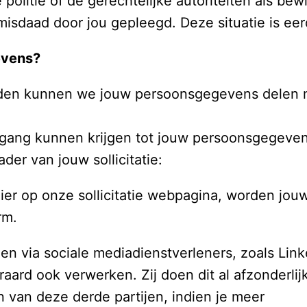
politie of de gerechtelijke autoriteiten als bew
isdaad door jou gepleegd. Deze situatie is eerd
vens? 
den kunnen we jouw persoonsgegevens delen me
oegang kunnen krijgen tot jouw persoonsgegeven
er van jouw sollicitatie: 
mulier op onze sollicitatie webpagina, worden j
rm. 
en via sociale mediadienstverleners, zoals Link
aard ook verwerken. Zij doen dit al afzonderlij
 van deze derde partijen, indien je meer
