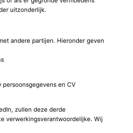
ijs of als er gegronde vermoedens 
er uitzonderlijk.
t andere partijen. Hieronder geven 
s

ouw persoonsgegevens en CV 
edIn, zullen deze derde

ke verwerkingsverantwoordelijke. Wij 