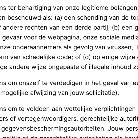
 ter behartiging van onze legitieme belangen e
den beschouwd als: (a) een schending van de to
andere rechten van een derde partij; (b) een gev
en gevaar voor de webpagina, onze sociale medi
nze onderaannemers als gevolg van virussen, T
m van schadelijke code; of (d) op enige wijze o
enige andere wijze ongepaste of illegale inhoud 
 om onszelf te verdedigen in het geval van een
mogelijke afwijzing van jouw sollicitatie). 
 om te voldoen aan wettelijke verplichtingen o
 of vertegenwoordigers, gerechtelijke autorite
 gegevensbeschermingsautoriteiten. Jouw per