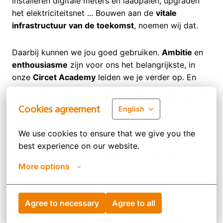
installeren digitale meters en laadpalen, upgraden
het elektriciteitsnet ... Bouwen aan de
vitale
infrastructuur van de toekomst
, noemen wij dat.
Daarbij kunnen we jou goed gebruiken.
Ambitie
en
enthousiasme
zijn voor ons het belangrijkste, in
onze
Circet Academy
leiden we je verder op. En
weet: bij ons zit je goed. We zijn wereldwijd een van
de snelst groeiende organisaties in ons vakgebied.
Cookies agreement
English
Dat komt omdat we expert zijn in wat we doen,
maar vooral omdat we er samen helemaal voor
We use cookies to ensure that we give you the 
gaan.
best experience on our website.
Voor deze positie is acquisitie door W&S bureaus
niet gewenst.
More options
Solliciteren?
Agree to necessary
Agree to all
Enthousiast
geworden na het lezen van deze
uitdaging?
Solliciteer
via de solliciteer button. Heb