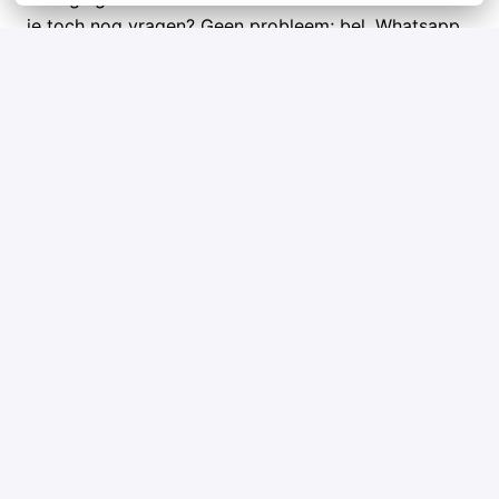
je toch nog vragen? Geen probleem; bel, Whatsapp
of mail met onze recruiter
Benjamin Delshad
0625198800
benjamin.delshad@circet.nl
Voldoe je nog niet aan alle functie-eisen? Niet
getreurd! Wij geven medewerkers graag begeleiding
en vrijheid om te leren. Enthousiasme voor ons
bedrijf, de functie en de telecombranche vinden we
belangrijker.
*The Dutch language is mandatory for this job.
Solliciteren
of