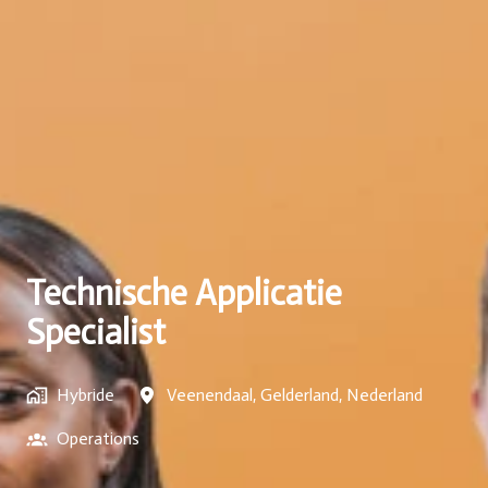
Technische Applicatie
Specialist
Hybride
Veenendaal
,
Gelderland
,
Nederland
Operations