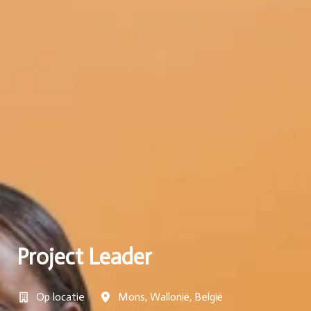
Project Leader
Op locatie
Mons
,
Wallonië
,
België