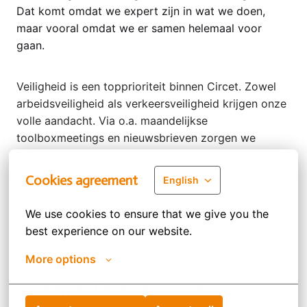
Dat komt omdat we expert zijn in wat we doen,
maar vooral omdat we er samen helemaal voor
gaan.
Veiligheid is een topprioriteit binnen Circet. Zowel
arbeidsveiligheid als verkeersveiligheid krijgen onze
volle aandacht. Via o.a. maandelijkse
toolboxmeetings en nieuwsbrieven zorgen we
ervoor dat iedereen alert blijft en dat we continu
kunnen bijsturen waar nodig.
Cookies agreement
English
Past deze functie niet perfect bij jou? Bekijk dan
We use cookies to ensure that we give you the 
ook zeker onze
andere vacatures
.
best experience on our website.
More options
Werken bij Circet: hoe is dat?