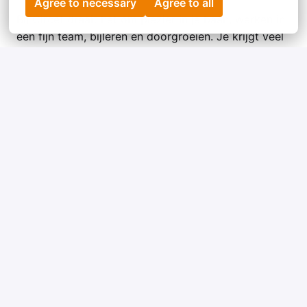
Agree to necessary
Agree to all
Bij Circet draait het om plezier in je baan, werken in
een fijn team, bijleren en doorgroeien. Je krijgt veel
zelfstandigheid en vrijheid. En met nieuwe ideeën
gaan we graag aan de slag. Benieuwd wat collega’s
vinden van hun job bij Circet? Lees dan eens de
verhalen van …
IT-specialist Mohammed
Applications Engineer Dino
Field Engineer Smart Meters Abdullahah
Solliciteren?
Zin om met ons mee te bouwen aan vaste en
mobiele netwerken, laadpalen, digitale meters en
de energietransitie?