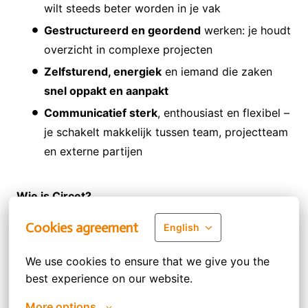
wilt steeds beter worden in je vak
Gestructureerd en geordend
werken: je houdt
overzicht in complexe projecten
Zelfsturend, energiek
en iemand die zaken
snel oppakt en aanpakt
Communicatief sterk
, enthousiast en flexibel –
je schakelt makkelijk tussen team, projectteam
en externe partijen
Wie is Circet?
Facetimen met je familie, razendsnel internetten, je
Cookies agreement
English
elektrische auto opladen of een avondje Netflix: het
kan allemaal dankzij ons werk.
We use cookies to ensure that we give you the 
Wij leggen supersnelle glasvezelnetwerken aan,
best experience on our website.
zetten mobiele netwerken om naar 5G, installeren
digitale meters en laadpalen en upgraden het
More options