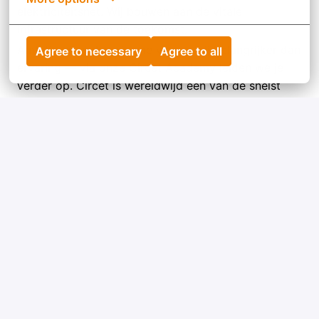
elektriciteitsnet. Wij bouwen aan de vitale
infrastructuur van de toekomst.
Ambitie en enthousiasme vinden wij belangrijker dan
Agree to necessary
Agree to all
ervaring — via onze Circet Academy leiden we je
verder op. Circet is wereldwijd een van de snelst
groeiende organisaties in onze branche. Dat komt
niet alleen door onze expertise, maar vooral
doordat we het samen doen.
Solliciteren
Enthousiast geworden? Solliciteer via de knop
hieronder.
*The Dutch language is mandatory for this job.
Solliciteren