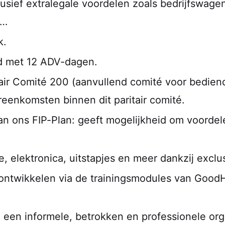
lusief extralegale voordelen zoals bedrijfswage
 …
k.
ld met 12 ADV-dagen.
itair Comité 200 (aanvullend comité voor bedie
eenkomsten binnen dit paritair comité.
an ons FIP-Plan: g
eeft mogelijkheid om voordelen
 elektronica, uitstapjes en meer dankzij exclu
 ontwikkelen via de trainingsmodules van Good
 een informele, betrokken en professionele org