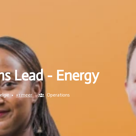
ns Lead - Energy
elgië
•
+1 meer
Operations