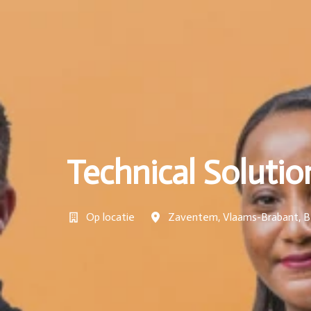
Technical Solutio
Op locatie
Zaventem
,
Vlaams-Brabant
,
B