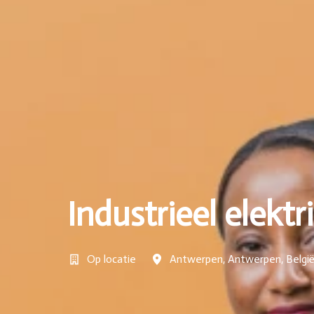
Industrieel elektr
Op locatie
Antwerpen
,
Antwerpen
,
Belgi