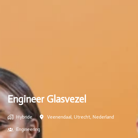
Engineer Glasvezel
Hybride
Veenendaal
,
Utrecht
,
Nederland
Engineering