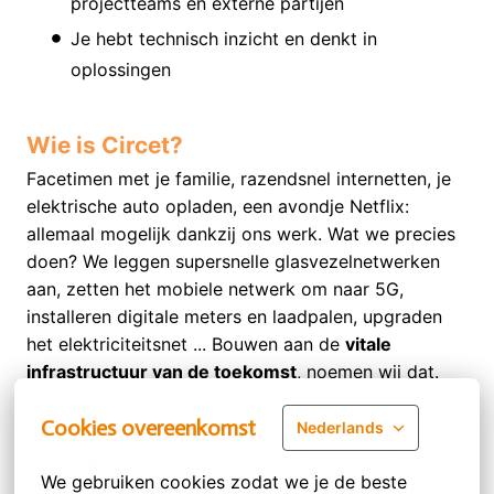
projectteams en externe partijen
Je hebt technisch inzicht en denkt in
oplossingen
Wie is Circet?
Facetimen met je familie, razendsnel internetten, je
elektrische auto opladen, een avondje Netflix:
allemaal mogelijk dankzij ons werk. Wat we precies
doen? We leggen supersnelle glasvezelnetwerken
aan, zetten het mobiele netwerk om naar 5G,
installeren digitale meters en laadpalen, upgraden
het elektriciteitsnet ... Bouwen aan de
vitale
infrastructuur van de toekomst
, noemen wij dat.
Cookies overeenkomst
Nederlands
Daarbij kunnen we jou goed gebruiken.
Ambitie
en
enthousiasme
zijn voor ons het belangrijkste, in
We gebruiken cookies zodat we je de beste 
onze
Circet Academy
leiden we je verder op. En