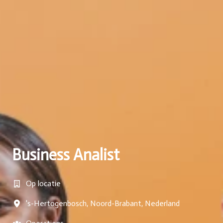
Business Analist
Op locatie
's-Hertogenbosch
,
Noord-Brabant
,
Nederland