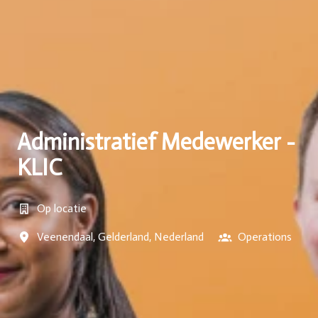
Administratief Medewerker -
KLIC
Op locatie
Veenendaal
,
Gelderland
,
Nederland
Operations