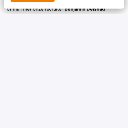
je toch nog vragen? Geen probleem; bel, Whatsapp
of mail met onze recruiter
Benjamin Delshad
0625198800
benjamin.delshad@circet.nl
Voldoe je nog niet aan alle functie-eisen? Niet
getreurd! Wij geven medewerkers graag begeleiding
en vrijheid om te leren. Enthousiasme voor ons
bedrijf, de functie en de telecombranche vinden we
belangrijker.
*The Dutch language is mandatory for this job.
Solliciteren
of