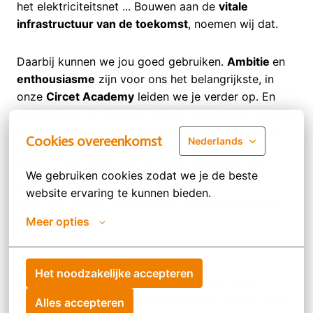
het elektriciteitsnet ... Bouwen aan de
vitale
infrastructuur van de toekomst
, noemen wij dat.
Daarbij kunnen we jou goed gebruiken.
Ambitie
en
enthousiasme
zijn voor ons het belangrijkste, in
onze
Circet Academy
leiden we je verder op. En
weet: bij ons zit je goed. We zijn wereldwijd een van
de snelst groeiende organisaties in ons vakgebied.
Cookies overeenkomst
Nederlands
Dat komt omdat we expert zijn in wat we doen,
maar vooral omdat we er samen helemaal voor
We gebruiken cookies zodat we je de beste 
gaan.
website ervaring te kunnen bieden.
Voor deze positie is acquisitie door W&S bureaus
niet gewenst.
Meer opties
Solliciteren?
Het noodzakelijke accepteren
Enthousiast
geworden na het lezen van deze
uitdaging?
Solliciteer
via de solliciteer button. Heb
Alles accepteren