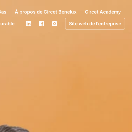
Bas
À propos de Circet Benelux
Circet Academy
urable
Site web de l'entreprise