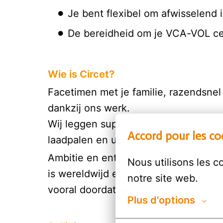
Je bent flexibel om afwisselen
De bereidheid om je VCA-VOL cer
Wie is Circet?
Facetimen met je familie, razendsnel 
dankzij ons werk.
Wij leggen supersnelle glasvezelnetw
Accord pour les co
laadpalen en upgraden het elektricit
Ambitie en enthousiasme vinden wij b
Nous utilisons les c
is wereldwijd een van de snelst groe
notre site web.
vooral doordat we het samen doen.
Plus d'options