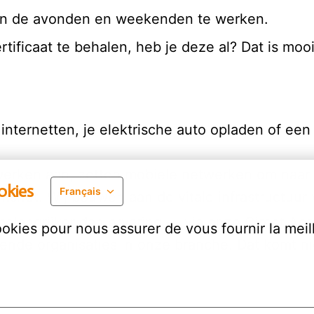
d in de avonden en weekenden te werken.
tificaat te behalen, heb je deze al? Dat is m
internetten, je elektrische auto opladen of een 
erken aan, zetten mobiele netwerken om naar 5
okies
Français
eitsnet. Wij bouwen aan de vitale infrastructuu
elangrijker dan ervaring — via onze Circet Aca
ookies pour nous assurer de vous fournir la meil
iende organisaties in onze branche. Dat komt ni