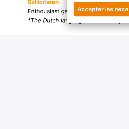
Solliciteren
Accepter les néce
Enthousiast geworden? Solliciteer vi
*The Dutch language is mandatory for