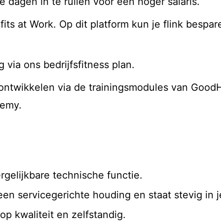
e dagen in te ruilen voor een hoger salaris.
ts at Work. Op dit platform kun je flink bespa
g via ons bedrijfsfitness plan.
 ontwikkelen via de trainingsmodules van GoodH
demy.
rgelijkbare technische functie.
n servicegerichte houding en staat stevig in 
p kwaliteit en zelfstandig.