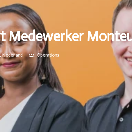
rt Medewerker Monteu
,
Nederland
Operations