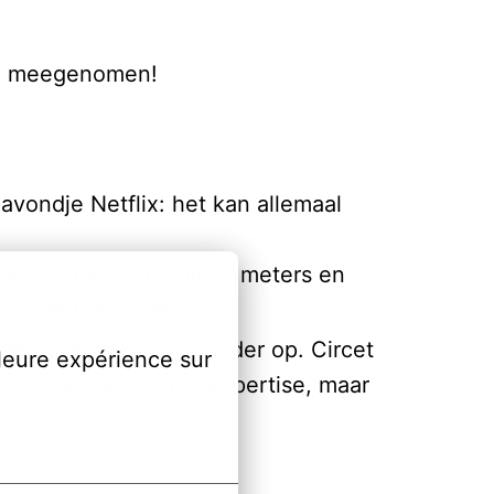
ooi meegenomen!
avondje Netflix: het kan allemaal
G, installeren digitale meters en
r van de toekomst.
demy leiden we je verder op. Circet
leure expérience sur 
et alleen door onze expertise, maar