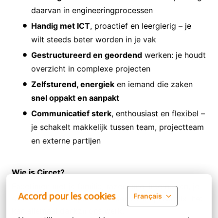
daarvan in engineeringprocessen
Handig met ICT
, proactief en leergierig – je
wilt steeds beter worden in je vak
Gestructureerd en geordend
werken: je houdt
overzicht in complexe projecten
Zelfsturend, energiek
en iemand die zaken
snel oppakt en aanpakt
Communicatief sterk
, enthousiast en flexibel –
je schakelt makkelijk tussen team, projectteam
en externe partijen
Wie is Circet?
Facetimen met je familie, razendsnel internetten, je
Accord pour les cookies
Français
elektrische auto opladen of een avondje Netflix: het
kan allemaal dankzij ons werk.