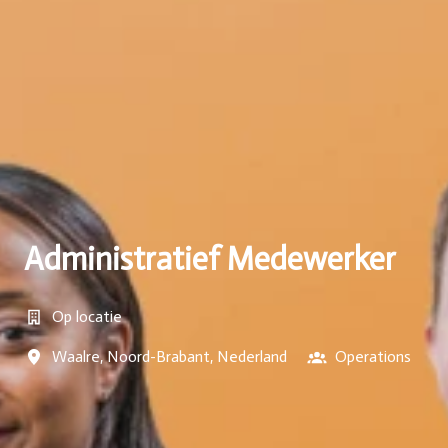
Administratief Medewerker
Op locatie
Waalre
,
Noord-Brabant
,
Nederland
Operations