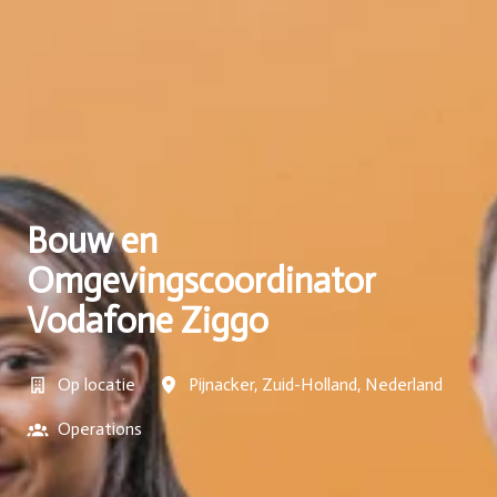
Bouw en
Omgevingscoordinator
Vodafone Ziggo
Op locatie
Pijnacker
,
Zuid-Holland
,
Nederland
Operations