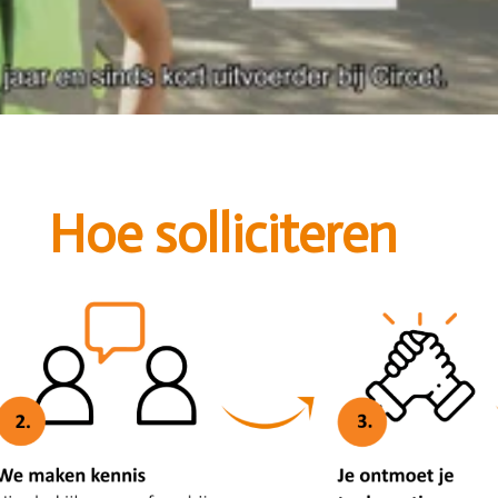
                                    Hoe solliciteren