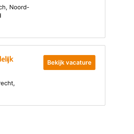
ch
,
Noord-
d
elijk
Bekijk vacature
recht
,