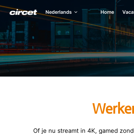
Overslaan
naar
Nederlands
Home
Vaca
Homepagina
content
Werken
Of je nu streamt in 4K, gamed zonde