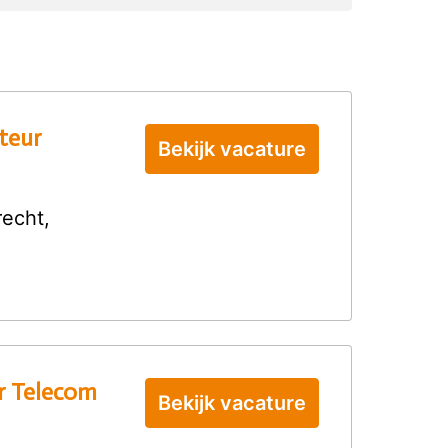
teur
Bekijk vacature
recht
,
r Telecom
Bekijk vacature