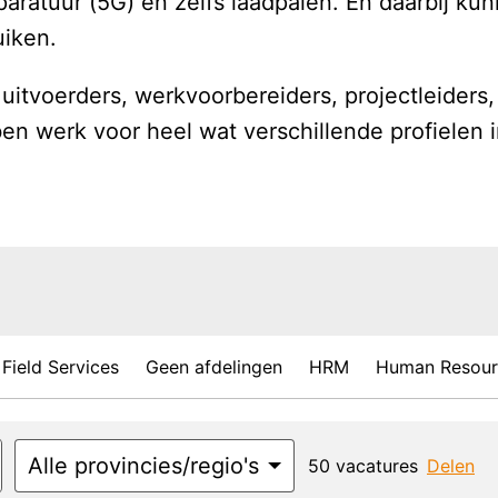
aratuur (5G) en zelfs laadpalen. En daarbij kun
iken. 
 uitvoerders, werkvoorbereiders, projectleiders,
n werk voor heel wat verschillende profielen i
 
Field Services
Geen afdelingen
HRM
Human Resour
Alle provincies/regio's
50 vacatures
Delen