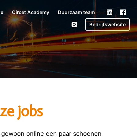
ux
Circet Academy
Duurzaam team
Bedrijfswebsite
ze jobs
of gewoon online een paar schoenen 