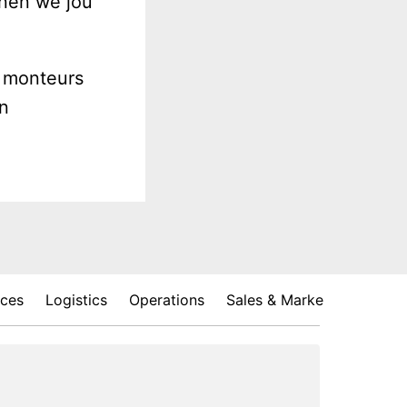
nen we jou 
 monteurs 
n 
ces
Logistics
Operations
Sales & Marketing