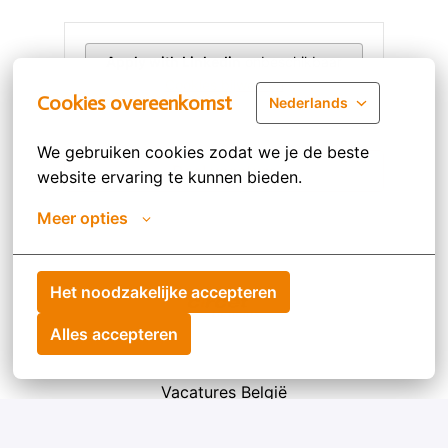
Apply with Linkedin
onbeschikbaar
Cookies bijwerken
Cookies overeenkomst
Nederlands
We gebruiken cookies zodat we je de beste 
Deel vacature
website ervaring te kunnen bieden.
Meer opties
Het noodzakelijke accepteren
Homepagina
Alles accepteren
Vacatures België
Vacatures Nederland