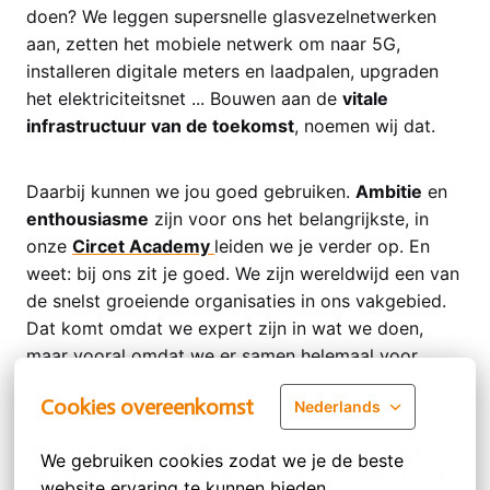
doen? We leggen supersnelle glasvezelnetwerken
aan, zetten het mobiele netwerk om naar 5G,
installeren digitale meters en laadpalen, upgraden
het elektriciteitsnet ... Bouwen aan de
vitale
infrastructuur van de toekomst
, noemen wij dat.
Daarbij kunnen we jou goed gebruiken.
Ambitie
en
enthousiasme
zijn voor ons het belangrijkste, in
onze
Circet Academy
leiden we je verder op. En
weet: bij ons zit je goed. We zijn wereldwijd een van
de snelst groeiende organisaties in ons vakgebied.
Dat komt omdat we expert zijn in wat we doen,
maar vooral omdat we er samen helemaal voor
gaan.
Cookies overeenkomst
Nederlands
Veiligheid is een topprioriteit binnen Circet. Zowel
We gebruiken cookies zodat we je de beste 
arbeidsveiligheid als verkeersveiligheid krijgen onze
website ervaring te kunnen bieden.